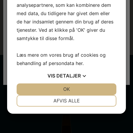
analysepartnere, som kan kombinere dem
med data, du tidligere har givet dem eller
Lys øl
M
de har indsamlet gennem din brug af deres
tjenester. Ved at klikke på 'OK' giver du
Er du over 18 år?
samtykke til disse formål.
For at handle hos os skal du være over 18 år.
Læs mere om vores brug af cookies og
De udvalgte øl
behandling af persondata
her
.
Ja, jeg er over 18
Nej
VIS
DETALJER
JA
NEJ
OK
JA
NEJ
NØDVENDIGE
PRÆFERENCER
AFVIS ALLE
JA
NEJ
JA
NEJ
MARKETING
STATISTIK