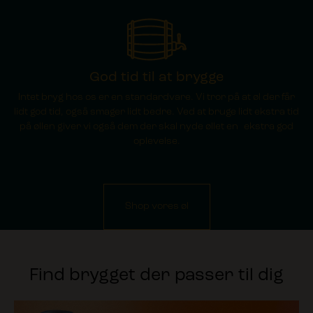
God tid til at brygge
Intet bryg hos os er en standardvare. Vi tror på at øl der får
lidt god tid, også smager lidt bedre. Ved at bruge lidt ekstra tid
på øllen giver vi også dem der skal nyde øllet en ekstra god
oplevelse.
Shop vores øl
Find brygget der passer til dig