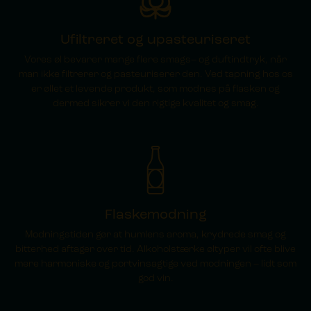
Ufiltreret og upasteuriseret
Vores øl bevarer mange flere smags– og duftindtryk, når
man ikke filtrerer og pasteuriserer den. Ved tapning hos os
er øllet et levende produkt, som modnes på flasken og
dermed sikrer vi den rigtige kvalitet og smag.
Flaskemodning
Modningstiden gør at humlens aroma, krydrede smag og
bitterhed aftager over tid. Alkoholstærke øltyper vil ofte blive
mere harmoniske og portvinsagtige ved modningen – lidt som
god vin.