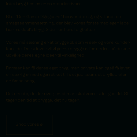
Intet bryg hos os er en standardvare.
Bl.a. “Den Gamle Digegaard” henvendte sig, og vi fandt en
smagssammensætning, der blev vores første med egen label
her fra Juel’s Bryg. Siden er flere fulgt efter.
Vores målsætning er at brygge øl, som vi selv og vore kunder
kan lide. Derudover vil vi gerne brygge øl for andre, så de kan
udvikle deres egne ideer til virkelighed.
Firmaer kan få deres eget bryg, men private kan også få lavet
en særlig øl med egen etiket til fx et jubilæum, et bryllup eller
en fødselsdag.
Det eneste, det kræver, er, at man skal være ude i god tid. Øl
tager den tid at brygge, det nu tager.
Shop vores øl