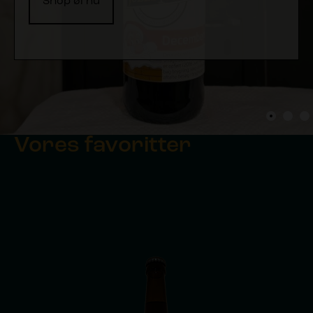
Shop øl nu
Shop vores mørke øl her
Shop vores lysere øl her
Vores favoritter