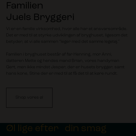
Familien
Juels Bryggeri
Vi er en familie virksomhed, hvor alle har et ansvarsområde.
Det er med til at styrke udviklingen af bryghuset, ligesom det
betyder, at vi alle sammen “leger med det samme legetøj.”
Familien i bryghuset består af far Henning, mor Anni,
datteren Mette og hendes mand Brian, vores handyman
Gert, men ikke mindst Jesper, der er husets brygger, samt
hans kone, Stine der er med til at få det til at køre rundt.
Shop vores øl
Øl lige efter din smag