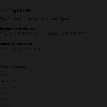
Åbningstider
Ring for aftale om besøg udenfor åbningstid.
Bryggeriet Ø. Karleby
Fredag: 13.00-16.00 eller efter aftale på
+45 26 14 95 62
Kontoret i Søllested
Efter aftale på
+45 61 66 16 11
Vores bryg
2017
Black Love
Brown Ale
Classic
Juels
Mettes