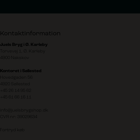
Kontaktinformation
Juels Bryg i Ø. Karleby
Torvevej 1, Ø. Karleby
4900 Nakskov
Kontoret i Søllested
Hovedgaden 56
4920 Søllested
+45 26 14 95 62
+45 61 66 16 11
info@juelsbrygshop.dk
CVR nr: 39029634
Fortryd køb